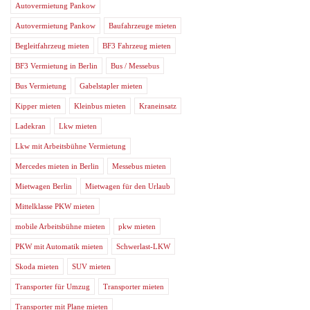
Autovermietung Pankow
Autovermietung Pankow
Baufahrzeuge mieten
Begleitfahrzeug mieten
BF3 Fahrzeug mieten
BF3 Vermietung in Berlin
Bus / Messebus
Bus Vermietung
Gabelstapler mieten
Kipper mieten
Kleinbus mieten
Kraneinsatz
Ladekran
Lkw mieten
Lkw mit Arbeitsbühne Vermietung
Mercedes mieten in Berlin
Messebus mieten
Mietwagen Berlin
Mietwagen für den Urlaub
Mittelklasse PKW mieten
mobile Arbeitsbühne mieten
pkw mieten
PKW mit Automatik mieten
Schwerlast-LKW
Skoda mieten
SUV mieten
Transporter für Umzug
Transporter mieten
Transporter mit Plane mieten