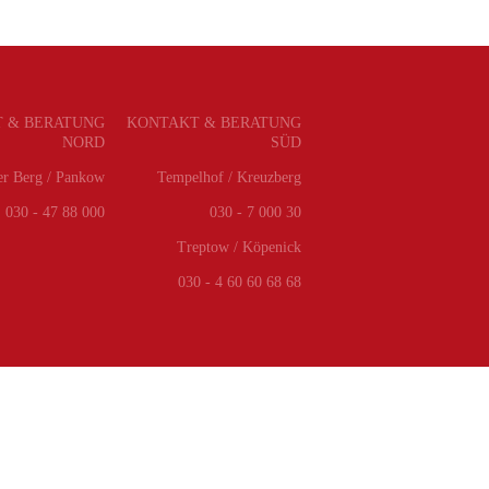
 & BERATUNG
KONTAKT & BERATUNG
NORD
SÜD
er Berg / Pankow
Tempelhof / Kreuzberg
030 - 47 88 000
030 - 7 000 30
Treptow / Köpenick
030 - 4 60 60 68 68