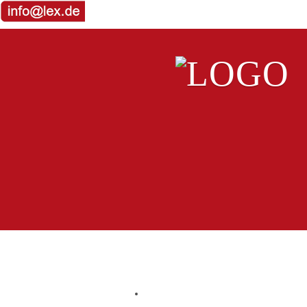
Cabrios
Transporter
Kasten Transporter
Planen Transporter
Koffer Transporter
Kühlfahrzeuge
Zubehör
LKW
Umzug Lkw
Kipper
Offene Pritsche
Abschleppwagen
Arbeitsbühne
Selbstlader
Schwertransport
Sattelzug
Tieflader Anhänger