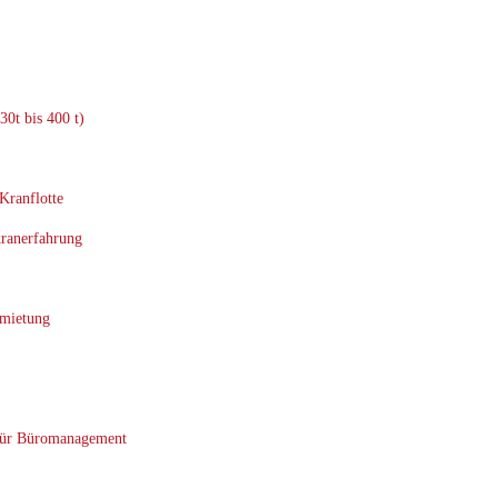
30t bis 400 t)
 Kranflotte
kranerfahrung
rmietung
 für Büromanagement