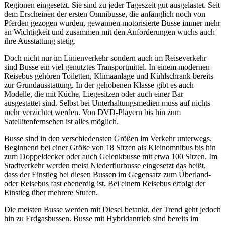
Regionen eingesetzt. Sie sind zu jeder Tageszeit gut ausgelastet. Seit
dem Erscheinen der ersten Omnibusse, die anfänglich noch von
Pferden gezogen wurden, gewannen motorisierte Busse immer mehr
an Wichtigkeit und zusammen mit den Anforderungen wuchs auch
ihre Ausstattung stetig.
Doch nicht nur im Linienverkehr sondern auch im Reiseverkehr
sind Busse ein viel genutztes Transportmittel. In einem modernen
Reisebus gehören Toiletten, Klimaanlage und Kühlschrank bereits
zur Grundausstattung. In der gehobenen Klasse gibt es auch
Modelle, die mit Küche, Liegesitzen oder auch einer Bar
ausgestattet sind. Selbst bei Unterhaltungsmedien muss auf nichts
mehr verzichtet werden. Von DVD-Playern bis hin zum
Satellitenfernsehen ist alles möglich.
Busse sind in den verschiedensten Größen im Verkehr unterwegs.
Beginnend bei einer Größe von 18 Sitzen als Kleinomnibus bis hin
zum Doppeldecker oder auch Gelenkbusse mit etwa 100 Sitzen. Im
Stadtverkehr werden meist Niederflurbusse eingesetzt das heißt,
dass der Einstieg bei diesen Bussen im Gegensatz zum Überland-
oder Reisebus fast ebenerdig ist. Bei einem Reisebus erfolgt der
Einstieg über mehrere Stufen.
Die meisten Busse werden mit Diesel betankt, der Trend geht jedoch
hin zu Erdgasbussen. Busse mit Hybridantrieb sind bereits im