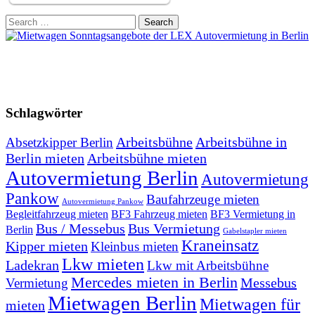
Search
for:
Schlagwörter
Arbeitsbühne
Arbeitsbühne in
Absetzkipper Berlin
Berlin mieten
Arbeitsbühne mieten
Autovermietung Berlin
Autovermietung
Pankow
Baufahrzeuge mieten
Autovermietung Pankow
Begleitfahrzeug mieten
BF3 Fahrzeug mieten
BF3 Vermietung in
Bus / Messebus
Bus Vermietung
Berlin
Gabelstapler mieten
Kraneinsatz
Kipper mieten
Kleinbus mieten
Lkw mieten
Ladekran
Lkw mit Arbeitsbühne
Mercedes mieten in Berlin
Messebus
Vermietung
Mietwagen Berlin
Mietwagen für
mieten