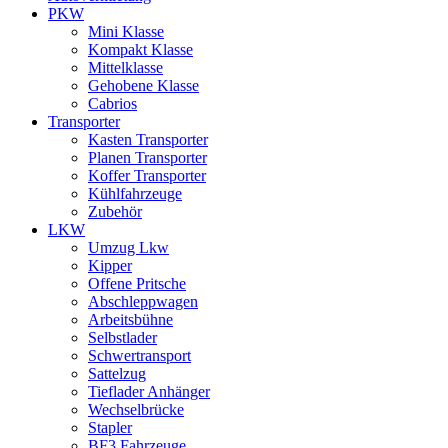
PKW
Mini Klasse
Kompakt Klasse
Mittelklasse
Gehobene Klasse
Cabrios
Transporter
Kasten Transporter
Planen Transporter
Koffer Transporter
Kühlfahrzeuge
Zubehör
LKW
Umzug Lkw
Kipper
Offene Pritsche
Abschleppwagen
Arbeitsbühne
Selbstlader
Schwertransport
Sattelzug
Tieflader Anhänger
Wechselbrücke
Stapler
BF3 Fahrzeuge