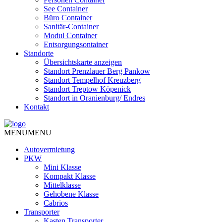
See Container
Büro Container
Sanitär-Container
Modul Container
Entsorgungsontainer
Standorte
Übersichtskarte anzeigen
Standort Prenzlauer Berg Pankow
Standort Tempelhof Kreuzberg
Standort Treptow Köpenick
Standort in Oranienburg/ Endres
Kontakt
MENU
MENU
Autovermietung
PKW
Mini Klasse
Kompakt Klasse
Mittelklasse
Gehobene Klasse
Cabrios
Transporter
Kasten Transporter