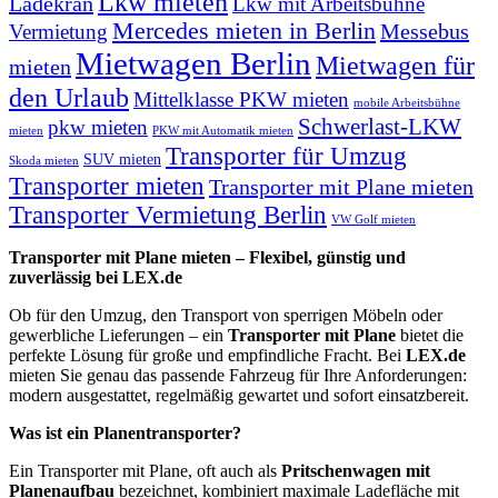
Lkw mieten
Ladekran
Lkw mit Arbeitsbühne
Mercedes mieten in Berlin
Messebus
Vermietung
Mietwagen Berlin
Mietwagen für
mieten
den Urlaub
Mittelklasse PKW mieten
mobile Arbeitsbühne
Schwerlast-LKW
pkw mieten
mieten
PKW mit Automatik mieten
Transporter für Umzug
SUV mieten
Skoda mieten
Transporter mieten
Transporter mit Plane mieten
Transporter Vermietung Berlin
VW Golf mieten
Transporter mit Plane mieten – Flexibel, günstig und
zuverlässig bei LEX.de
Ob für den Umzug, den Transport von sperrigen Möbeln oder
gewerbliche Lieferungen – ein
Transporter mit Plane
bietet die
perfekte Lösung für große und empfindliche Fracht. Bei
LEX.de
mieten Sie genau das passende Fahrzeug für Ihre Anforderungen:
modern ausgestattet, regelmäßig gewartet und sofort einsatzbereit.
Was ist ein Planentransporter?
Ein Transporter mit Plane, oft auch als
Pritschenwagen mit
Planenaufbau
bezeichnet, kombiniert maximale Ladefläche mit