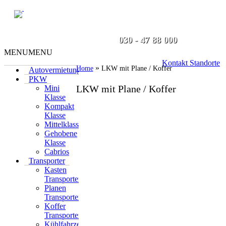
MENU
MENU
Prenzlauer Berg / Pankow
Autovermietung
PKW
030 - 47 88 000
Mini
MENU
MENU
Klasse
Kompakt
Kontakt Standorte
»
Home
LKW mit Plane / Koffer
Autovermietung
Klasse
PKW
Mittelklasse
LKW mit Plane / Koffer
Mini
Gehobene
Klasse
Klasse
Kompakt
Cabrios
Klasse
Transporter
Mittelklasse
Kasten
Gehobene
Transporter
Klasse
Planen
Cabrios
Transporter
Transporter
Koffer
Kasten
Transporter
Transporter
Kühlfahrzeuge
Planen
Zubehör
Transporter
LKW
Koffer
Umzug
Transporter
Lkw
Kühlfahrzeuge
Kipper