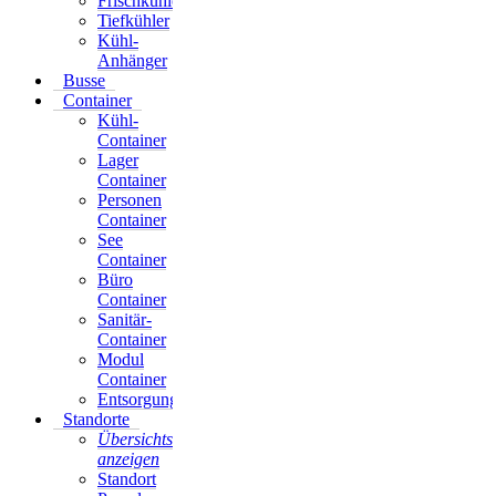
Frischkühler
Container
Tiefkühler
Kühl-
Kühl-
Container
Anhänger
Lager
Busse
Container
Container
Personen
Kühl-
Container
Container
See
Lager
Container
Container
Büro
Personen
Container
Container
Sanitär-
See
Container
Container
Modul
Büro
Container
Container
Entsorgungsontainer
Sanitär-
Standorte
Container
Übersichtskarte
Modul
anzeigen
Container
Standort
Entsorgungsontainer
Prenzlauer
Standorte
Berg
Übersichtskarte
Pankow
anzeigen
Standort
Standort
Tempelhof