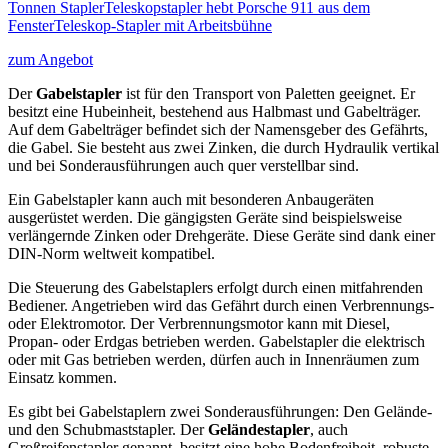
Tonnen StaplerTeleskopstapler hebt Porsche 911 aus dem
FensterTeleskop-Stapler mit Arbeitsbühne
zum Angebot
Der
Gabelstapler
ist für den Transport von Paletten geeignet. Er
besitzt eine Hubeinheit, bestehend aus Halbmast und Gabelträger.
Auf dem Gabelträger befindet sich der Namensgeber des Gefährts,
die Gabel. Sie besteht aus zwei Zinken, die durch Hydraulik vertikal
und bei Sonderausführungen auch quer verstellbar sind.
Ein Gabelstapler kann auch mit besonderen Anbaugeräten
ausgerüstet werden. Die gängigsten Geräte sind beispielsweise
verlängernde Zinken oder Drehgeräte. Diese Geräte sind dank einer
DIN-Norm weltweit kompatibel.
Die Steuerung des Gabelstaplers erfolgt durch einen mitfahrenden
Bediener. Angetrieben wird das Gefährt durch einen Verbrennungs-
oder Elektromotor. Der Verbrennungsmotor kann mit Diesel,
Propan- oder Erdgas betrieben werden. Gabelstapler die elektrisch
oder mit Gas betrieben werden, dürfen auch in Innenräumen zum
Einsatz kommen.
Es gibt bei Gabelstaplern zwei Sonderausführungen: Den Gelände-
und den Schubmaststapler. Der
Geländestapler
, auch
Großreifenstapler genannt, besitzt eine hohe Bodenfreiheit, robuste