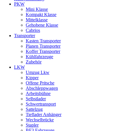
PKW
Mini Klasse
Kompakt Klasse
Mittelklasse
Gehobene Klasse
Cabrios
Transporter
Kasten Transporter
Planen Transporter
Koffer Transporter
Kühlfahrzeuge
Zubehör
LKW
Umzug Lkw
Kipper
Offene Pritsche
Abschleppwagen
Arbeitsbühne
Selbstlader
Schwertransport
Sattelzug
Tieflader Anhänger
Wechselbrücke
Stapler
BF3 Fahrzeuge