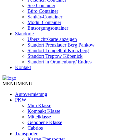
See Container
Büro Container
Sanitär-Container
Modul Container
Entsorgungsontainer
Standorte
Übersichtskarte anzeigen
Standort Prenzlauer Berg Pankow
Standort Tempelhof Kreuzberg
Standort Treptow Köpenick
Standort in Oranienburg/ Endres
Kontakt
MENU
MENU
Autovermietung
PKW
Mini Klasse
Kompakt Klasse
Mittelklasse
Gehobene Klasse
Cabrios
Transporter
Kasten Transporter