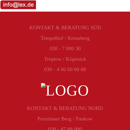
KONTAKT & BERATUNG SÜD
Tempelhof / Kreuzberg
030 - 7 000 30
Treptow / Köpenick
030 - 4 60 60 68 68
KONTAKT & BERATUNG NORD
Prenzlauer Berg / Pankow
030 - 47 88 000