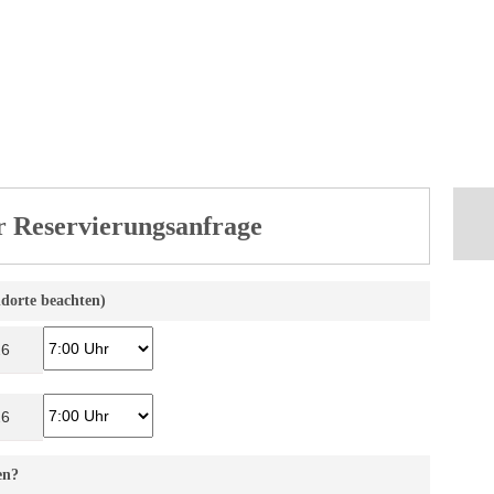
r Reservierungsanfrage
ndorte beachten)
en?