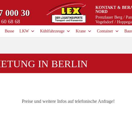
KONTAKT & BER
7 000 30
NORD
Prenzlauer Berg / Pa
 60 68 68
Vogelsdorf / Hoppega
Busse
LKW
Kühlfahrzeuge
Krane
Container
Baus
ETUNG IN BERLIN
Preise und weitere Infos auf telefonische Anfrage!