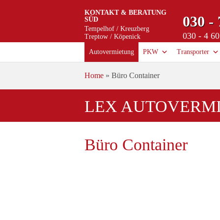
KONTAKT & BERATUNG
030 - 
SÜD
Tempelhof / Kreuzberg
030 - 4 60
Treptow / Köpenick
Autovermietung
PKW
Transporter
Home
»
Büro Container
LEX AUTOVERMI
Büro Container