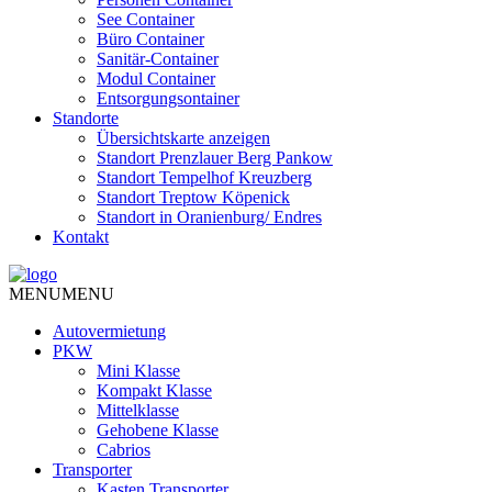
See Container
Büro Container
Sanitär-Container
Modul Container
Entsorgungsontainer
Standorte
Übersichtskarte anzeigen
Standort Prenzlauer Berg Pankow
Standort Tempelhof Kreuzberg
Standort Treptow Köpenick
Standort in Oranienburg/ Endres
Kontakt
MENU
MENU
Autovermietung
PKW
Mini Klasse
Kompakt Klasse
Mittelklasse
Gehobene Klasse
Cabrios
Transporter
Kasten Transporter