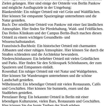
Zielen gelangen. Hier sind einige der Ortsteile von Berlin Pankow
und mögliche Ausflugsziele in der Umgebung:
Blankenfelde: Ein ruhiger Ortsteil mit viel Grün und Waldflächen.
Hier können Sie entspannte Spaziergänge unternehmen und die
Natur genießen.
Buch: Der nördlichste Ortsteil von Pankow mit einer fast ländlichen
Atmosphäre. Hier finden Sie Pferdehaltung, Wald- und Feldflächen.
Das Helios Klinikum und der Campus Berlin-Buch machen diesen
Ortsteil zu einem wichtigen Gesundheits- und
Wissenschaftsstandort.
Französisch-Buchholz: Ein historischer Ortsteil mit charmanten
Altbauten und einer ruhigen Atmosphäre. Hier können Sie durch die
Straßen schlendern und die Architektur bewundern.
Niederschönhausen: Ein beliebter Ortsteil mit vielen Grünflächen
und Parks. Hier finden Sie den Schlosspark Schönhausen, der zum
Spazieren und Entspannen einlädt.
Rosenthal: Ein ruhiger Ortsteil mit viel Natur und Waldgebieten.
Hier können Sie Wanderungen unternehmen und die schöne
Landschaft genießen.
Wilhelmsruh: Ein lebendiger Ortsteil mit vielen Restaurants, Cafés
und Geschäften. Hier können Sie bummeln, essen und das
Stadtleben genießen.
Prenzlauer Berg: Ein bekannter Ortsteil in Berlin mit einer
lebendigen Kulturszene, vielen Bars, Restaurants und Geschäften.
Hier können Sie das bunte Treiben der Stadt erleben.