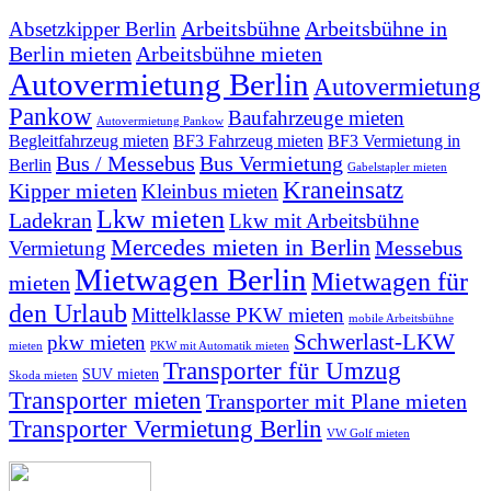
Arbeitsbühne
Arbeitsbühne in
Absetzkipper Berlin
Berlin mieten
Arbeitsbühne mieten
Autovermietung Berlin
Autovermietung
Pankow
Baufahrzeuge mieten
Autovermietung Pankow
Begleitfahrzeug mieten
BF3 Fahrzeug mieten
BF3 Vermietung in
Bus / Messebus
Bus Vermietung
Berlin
Gabelstapler mieten
Kraneinsatz
Kipper mieten
Kleinbus mieten
Lkw mieten
Ladekran
Lkw mit Arbeitsbühne
Mercedes mieten in Berlin
Messebus
Vermietung
Mietwagen Berlin
Mietwagen für
mieten
den Urlaub
Mittelklasse PKW mieten
mobile Arbeitsbühne
Schwerlast-LKW
pkw mieten
mieten
PKW mit Automatik mieten
Transporter für Umzug
SUV mieten
Skoda mieten
Transporter mieten
Transporter mit Plane mieten
Transporter Vermietung Berlin
VW Golf mieten