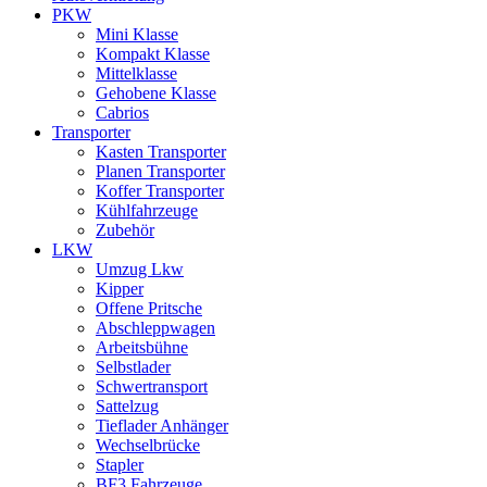
PKW
Mini Klasse
Kompakt Klasse
Mittelklasse
Gehobene Klasse
Cabrios
Transporter
Kasten Transporter
Planen Transporter
Koffer Transporter
Kühlfahrzeuge
Zubehör
LKW
Umzug Lkw
Kipper
Offene Pritsche
Abschleppwagen
Arbeitsbühne
Selbstlader
Schwertransport
Sattelzug
Tieflader Anhänger
Wechselbrücke
Stapler
BF3 Fahrzeuge