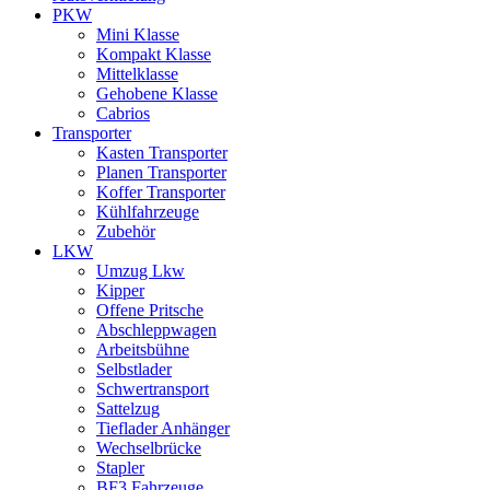
PKW
Mini Klasse
Kompakt Klasse
Mittelklasse
Gehobene Klasse
Cabrios
Transporter
Kasten Transporter
Planen Transporter
Koffer Transporter
Kühlfahrzeuge
Zubehör
LKW
Umzug Lkw
Kipper
Offene Pritsche
Abschleppwagen
Arbeitsbühne
Selbstlader
Schwertransport
Sattelzug
Tieflader Anhänger
Wechselbrücke
Stapler
BF3 Fahrzeuge