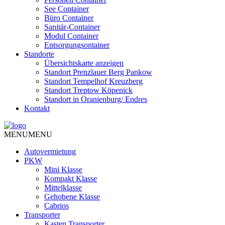
See Container
Büro Container
Sanitär-Container
Modul Container
Entsorgungsontainer
Standorte
Übersichtskarte anzeigen
Standort Prenzlauer Berg Pankow
Standort Tempelhof Kreuzberg
Standort Treptow Köpenick
Standort in Oranienburg/ Endres
Kontakt
MENU
MENU
Autovermietung
PKW
Mini Klasse
Kompakt Klasse
Mittelklasse
Gehobene Klasse
Cabrios
Transporter
Kasten Transporter