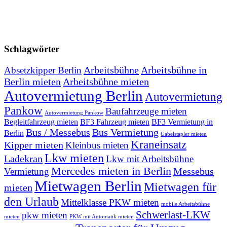
Schlagwörter
Arbeitsbühne
Arbeitsbühne in
Absetzkipper Berlin
Berlin mieten
Arbeitsbühne mieten
Autovermietung Berlin
Autovermietung
Pankow
Baufahrzeuge mieten
Autovermietung Pankow
Begleitfahrzeug mieten
BF3 Fahrzeug mieten
BF3 Vermietung in
Bus / Messebus
Bus Vermietung
Berlin
Gabelstapler mieten
Kraneinsatz
Kipper mieten
Kleinbus mieten
Lkw mieten
Ladekran
Lkw mit Arbeitsbühne
Mercedes mieten in Berlin
Messebus
Vermietung
Mietwagen Berlin
Mietwagen für
mieten
den Urlaub
Mittelklasse PKW mieten
mobile Arbeitsbühne
Schwerlast-LKW
pkw mieten
mieten
PKW mit Automatik mieten