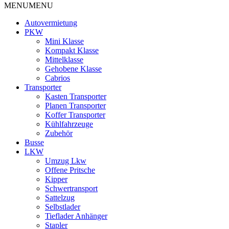
MENU
MENU
Autovermietung
PKW
Mini Klasse
Kompakt Klasse
Mittelklasse
Gehobene Klasse
Cabrios
Transporter
Kasten Transporter
Planen Transporter
Koffer Transporter
Kühlfahrzeuge
Zubehör
Busse
LKW
Umzug Lkw
Offene Pritsche
Kipper
Schwertransport
Sattelzug
Selbstlader
Tieflader Anhänger
Stapler